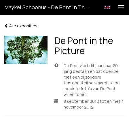
Maykel Schoonus - De Pont In The Picture
Tog
navi
Alle exposities
De Pont in the
Picture
De Pont viert dit jaar haar 20-
jarig bestaan en dat doen ze
met een bijzondere
tentoonstelling waarbij ze de
mooiste foto’s van De Pont
willen tonen.
8 september 2012 tot en met 4
november 2012