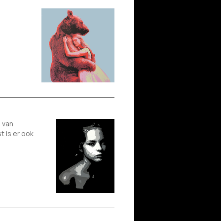
g van
 is er ook