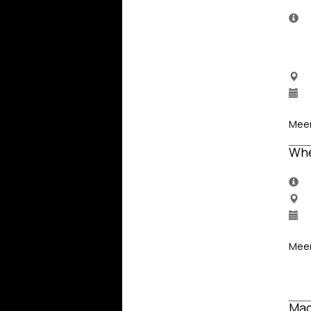
Meer
Whe
Meer
Mad