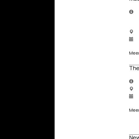
Meer
The
Meer
New