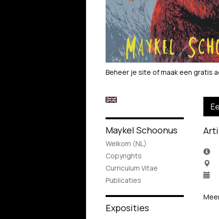
Beheer je site
of
maak een gratis 
Ee
Maykel Schoonus
Art
Welkom (NL)
Copyrights
Curriculum Vitae
Publicaties
Meer
Exposities