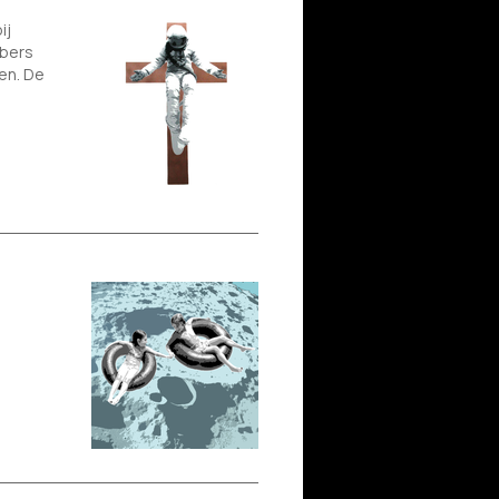
ij
bbers
en. De