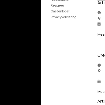
Art
Reageer
Gastenboek
Privacyverklaring
Meer
Cre
Meer
Art