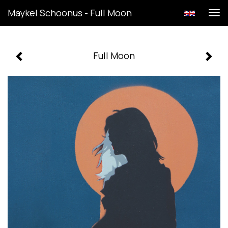
Maykel Schoonus - Full Moon
Tog
navi
Full Moon