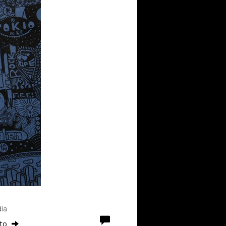
ia
rto