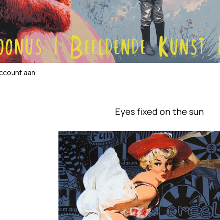
account aan
.
Eyes fixed on the sun