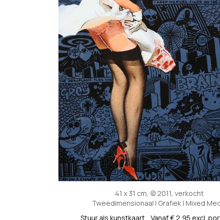
41 x 31 cm, © 2011, verkocht
Tweedimensionaal | Grafiek | Mixed Med
Stuur als kunstkaart
Vanaf € 2,95 excl. po