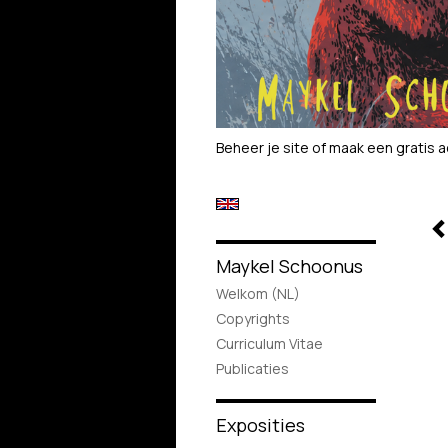
Beheer je site
of
maak een gratis 
Maykel Schoonus
Welkom (NL)
Copyrights
Curriculum Vitae
Publicaties
Exposities