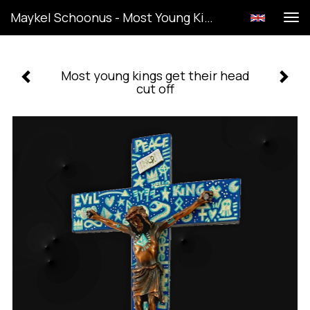
Maykel Schoonus - Most Young Kings Get Their Head Cut Off
Tog
navi
Most young kings get their head
cut off