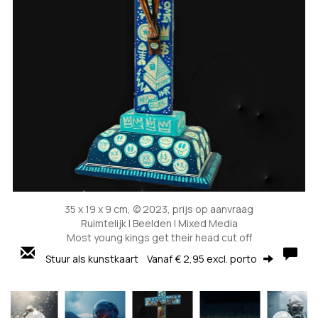
35 x 19 x 9 cm, © 2023, prijs op aanvraag
Ruimtelijk | Beelden | Mixed Media
Most young kings get their head cut off
Stuur als kunstkaart
Vanaf € 2,95 excl. porto