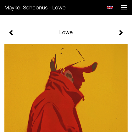
Maykel Schoonus - Lowe
Tog
navi
Lowe