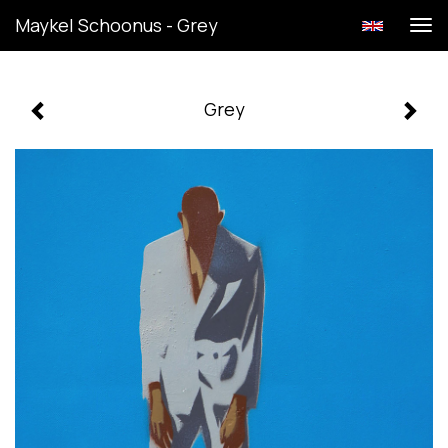
Maykel Schoonus - Grey
Tog
navi
Grey