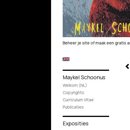
Beheer je site
of
maak een gratis 
Maykel Schoonus
Welkom (NL)
Copyrights
Curriculum Vitae
Publicaties
Exposities