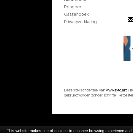
Reageer
Gastenboek
Privacyverklaring
Deze site is onderdeel van
www.exto.art
. H
gebruikt worden zonder schriftelijke toes
This website makes use of cookies to enhance browsing experience and pr