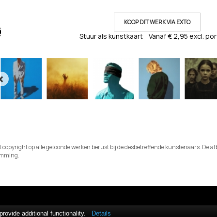
KOOP DIT WERK VIA EXTO
Stuur als kunstkaart
Vanaf € 2,95 excl. po
et copyright op alle getoonde werken berust bij de desbetreffende kunstenaars. De 
temming.
ovide additional functionality.
Details