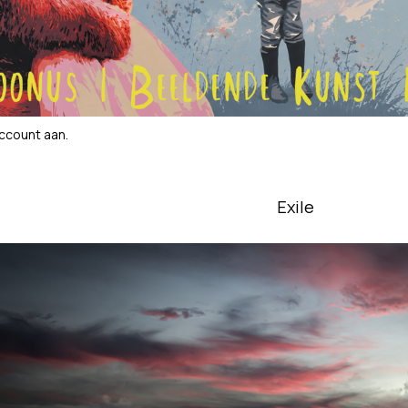
account aan
.
Exile