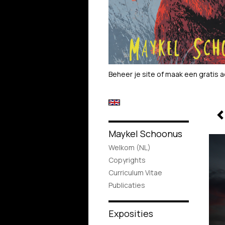
Beheer je site
of
maak een gratis 
Maykel Schoonus
Welkom (NL)
Copyrights
Curriculum Vitae
Publicaties
Exposities