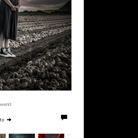
ewerkt
rto