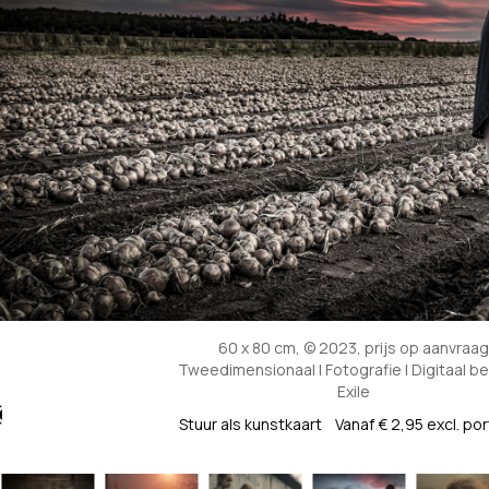
60 x 80 cm, © 2023, prijs op aanvraag
Tweedimensionaal | Fotografie | Digitaal b
Exile
Stuur als kunstkaart
Vanaf € 2,95 excl. po